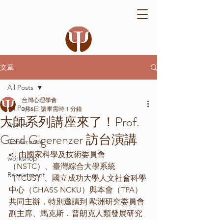
文章
All Posts
台灣心理學會
All Posts
2月6日
讀畢需時 1 分鐘
大師系列講座來了！Prof.
Award
Gerd Gigerenzer 訪台演講
Conference
📣 由國家科學及技術委員會
workshop
（NSTC）、臺灣綜合大學系統
Recruitment
（TCUS）、國立成功大學人文社會科學
中心（CHASS NCKU）與本會（TPA）
共同主辦，特別邀請到 歐洲研究委員會
副主席、馬克斯．普朗克人類發展研究