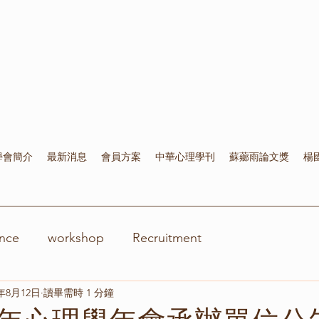
學會簡介
最新消息
會員方案
中華心理學刊
蘇薌雨論文獎
楊
nce
workshop
Recruitment
9年8月12日
讀畢需時 1 分鐘