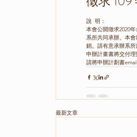
徵求 1
說  明：
本會公開徵求202
系所共同承辦。本會
銷。請有意承辦系所
申辦計畫書將交付理
請將申辦計劃書email至c
最新文章