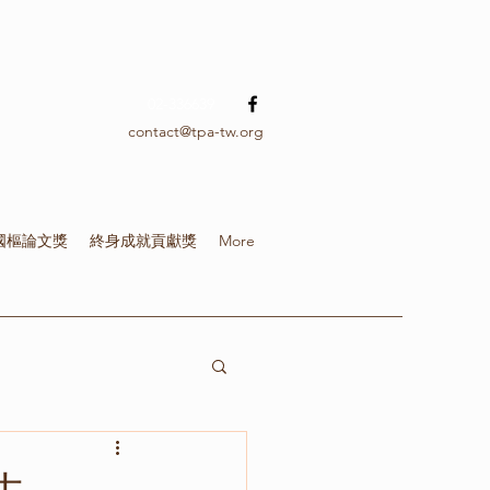
02-336639
contact@tpa-tw.org
國樞論文獎
終身成就貢獻獎
More