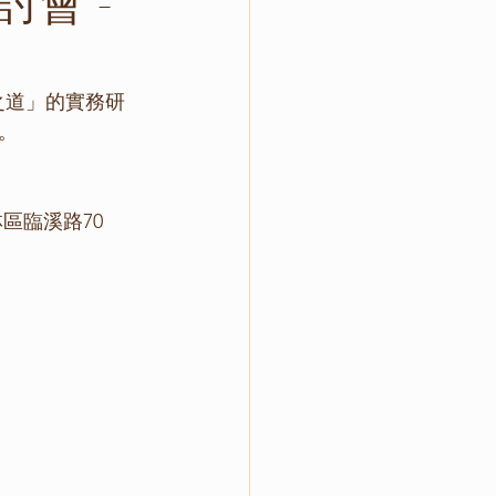
討會 -
之道」的實務研
。
區臨溪路70