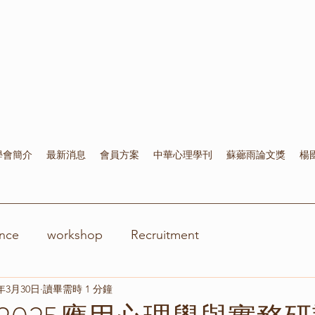
學會簡介
最新消息
會員方案
中華心理學刊
蘇薌雨論文獎
楊
nce
workshop
Recruitment
5年3月30日
讀畢需時 1 分鐘