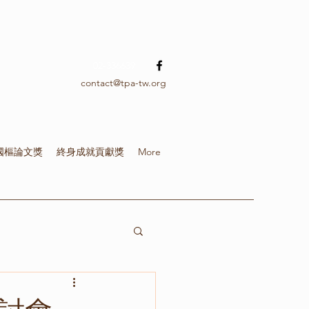
02-336639
contact@tpa-tw.org
國樞論文獎
終身成就貢獻獎
More