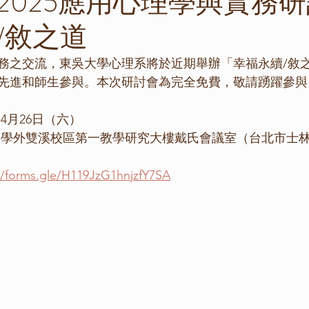
2025應用心理學與實務研
/敘之道
務之交流，東吳大學心理系將於近期舉辦「幸福永續/敘
先進和師生參與。本次研討會為完全免費，敬請踴躍參與
年4月26日（六）
吳大學外雙溪校區第一教學研究大樓戴氏會議室（台北市士林
//forms.gle/H119JzG1hnjzfY7SA